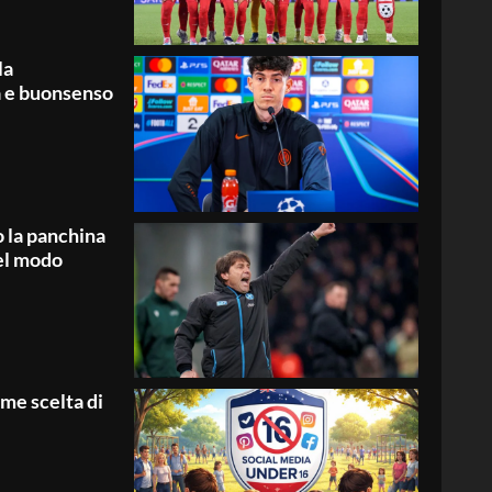
la
ia e buonsenso
o la panchina
el modo
ome scelta di