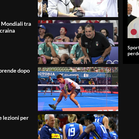
i Mondiali tra
Ucraina
Sport
perde
 riprende dopo
 lezioni per