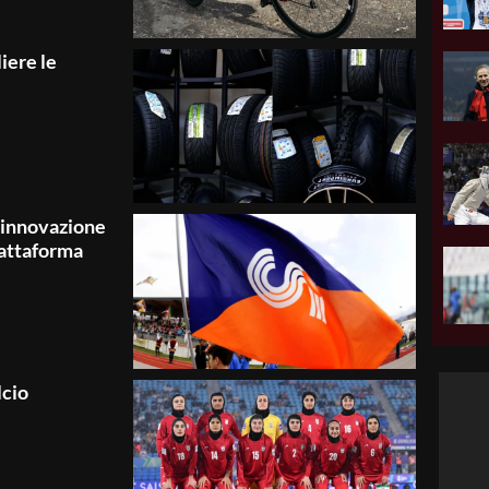
iere le
l’innovazione
iattaforma
lcio