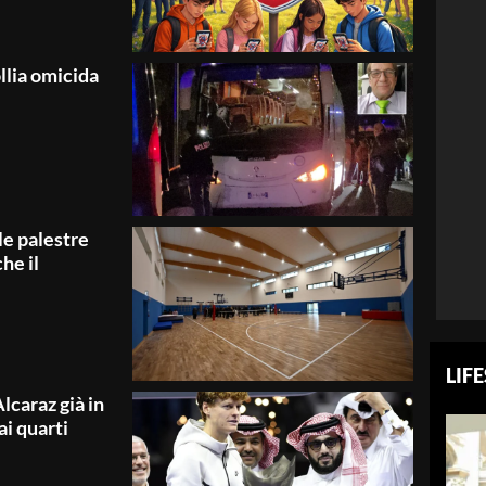
llia omicida
le palestre
he il
LIF
lcaraz già in
ai quarti