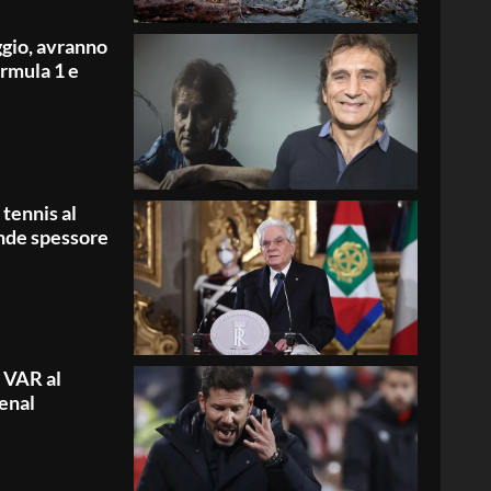
ggio, avranno
ormula 1 e
 tennis al
ande spessore
 VAR al
enal