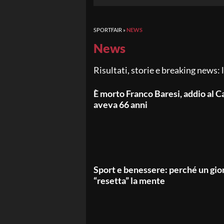
SPORTFAIR
»
NEWS
News
Risultati, storie e breaking news:
È morto Franco Baresi, addio al C
aveva 66 anni
Sport e benessere: perché un gio
“resetta” la mente