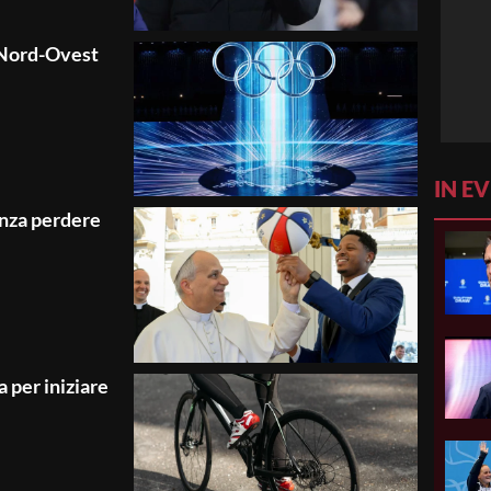
il Nord-Ovest
IN E
senza perdere
 per iniziare