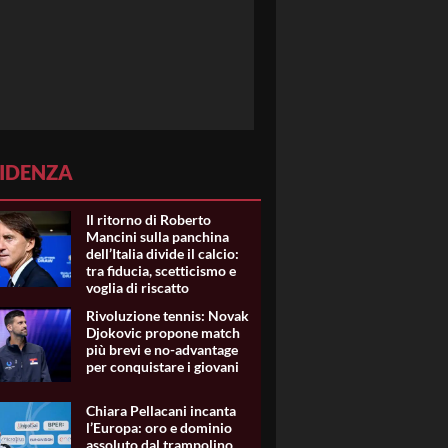
VIDENZA
Il ritorno di Roberto
Mancini sulla panchina
dell’Italia divide il calcio:
tra fiducia, scetticismo e
voglia di riscatto
Rivoluzione tennis: Novak
Djokovic propone match
più brevi e no-advantage
per conquistare i giovani
Chiara Pellacani incanta
l’Europa: oro e dominio
assoluto dal trampolino