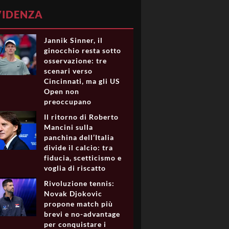
VIDENZA
Jannik Sinner, il
ginocchio resta sotto
osservazione: tre
scenari verso
Cincinnati, ma gli US
Open non
preoccupano
Il ritorno di Roberto
Mancini sulla
panchina dell’Italia
divide il calcio: tra
fiducia, scetticismo e
voglia di riscatto
Rivoluzione tennis:
Novak Djokovic
propone match più
brevi e no-advantage
per conquistare i