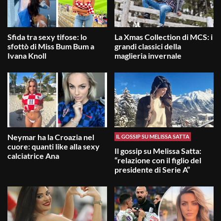
Sfida tra sexy tifose: lo
La Xmas Collection di MCS: i
sfottò di Miss Bum Bum a
grandi classici della
Ivana Knoll
maglieria invernale
Neymar ha la Croazia nel
IL GOSSIP SU MELISSA SATTA
cuore: quanti like alla sexy
Il gossip su Melissa Satta:
calciatrice Ana
“relazione con il figlio del
presidente di Serie A”