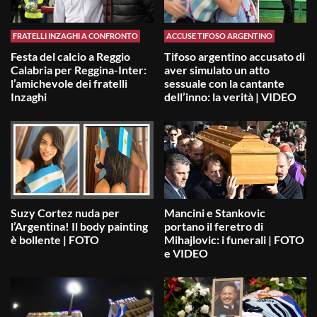
FRATELLI INZAGHI A CONFRONTO
ACCUSE TIFOSO ARGENTINO
Festa del calcio a Reggio
Tifoso argentino accusato di
Calabria per Reggina-Inter:
aver simulato un atto
l’amichevole dei fratelli
sessuale con la cantante
Inzaghi
dell’inno: la verità | VIDEO
Suzy Cortez nuda per
Mancini e Stankovic
l’Argentina! Il body painting
portano il feretro di
è bollente | FOTO
Mihajlovic: i funerali | FOTO
e VIDEO