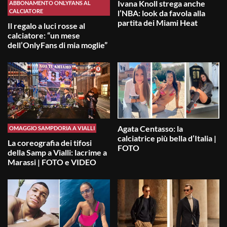
Ivana Knoll strega anche
ABBONAMENTO ONLYFANS AL
CALCIATORE
l’NBA: look da favola alla
partita dei Miami Heat
Il regalo a luci rosse al
calciatore: “un mese
dell’OnlyFans di mia moglie”
Agata Centasso: la
OMAGGIO SAMPDORIA A VIALLI
calciatrice più bella d’Italia |
La coreografia dei tifosi
FOTO
della Samp a Vialli: lacrime a
Marassi | FOTO e VIDEO