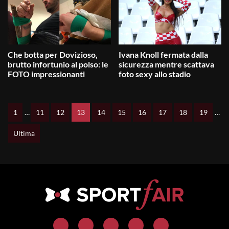
Che botta per Dovizioso,
Ivana Knoll fermata dalla
brutto infortunio al polso: le
sicurezza mentre scattava
FOTO impressionanti
foto sexy allo stadio
1
…
11
12
13
14
15
16
17
18
19
…
Ultima