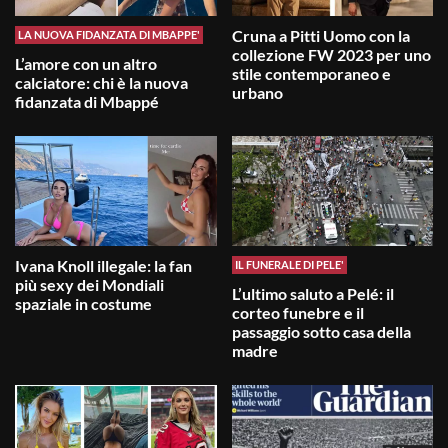
Cruna a Pitti Uomo con la
LA NUOVA FIDANZATA DI MBAPPE'
collezione FW 2023 per uno
L’amore con un altro
stile contemporaneo e
calciatore: chi è la nuova
urbano
fidanzata di Mbappé
Ivana Knoll illegale: la fan
IL FUNERALE DI PELE'
più sexy dei Mondiali
L’ultimo saluto a Pelé: il
spaziale in costume
corteo funebre e il
passaggio sotto casa della
madre