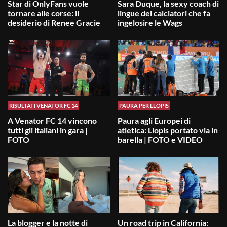
Star di OnlyFans vuole
Sara Duque, la sexy coach di
tornare alle corse: il
lingue dei calciatori che fa
desiderio di Renee Gracie
ingelosire le Wags
RISULTATI VENATOR FC 14
PAURA PER LLOPIS
A Venator FC 14 vincono
Paura agli Europei di
tutti gli italiani in gara |
atletica: Llopis portato via in
FOTO
barella | FOTO e VIDEO
La blogger e la notte di
Un road trip in California: