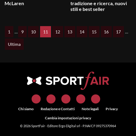
McLaren
tradizione e ricerca, nuovi
stili e best seller
1
…
9
10
11
12
13
14
15
16
17
…
Ultima
Chi siamo
Redazione e Contatti
Note legali
Privacy
Cambia impostazioni privacy
© 2026
SportFair
- Editore Ergo Digital srl - P.IVA/CF 09275370964