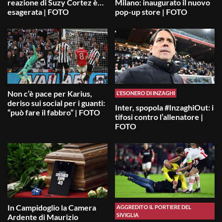
reazione di Suzy Cortez è…
Milano: inaugurato il nuovo
esagerata | FOTO
pop-up store | FOTO
Non c’è pace per Karius,
L'ESONERO DI INZAGHI
deriso sui social per i guanti:
Inter, spopola #InzaghiOut: i
“può fare il fabbro” | FOTO
tifosi contro l’allenatore |
FOTO
In Campidoglio la Camera
AGGREDITO IL PORTIERE DEL
SIVIGLIA
Ardente di Maurizio