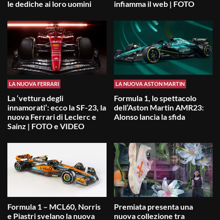
le dediche ai loro uomini
infiamma il web | FOTO
LA NUOVA FERRARI
LA NUOVA ASTON MARTIN
La ‘vettura degli
Formula 1, lo spettacolo
innamorati’: ecco la SF-23, la
dell’Aston Martin AMR23:
nuova Ferrari di Leclerc e
Alonso lancia la sfida
Sainz | FOTO e VIDEO
Formula 1 – MCL60, Norris
Premiata presenta una
e Piastri svelano la nuova
nuova collezione tra