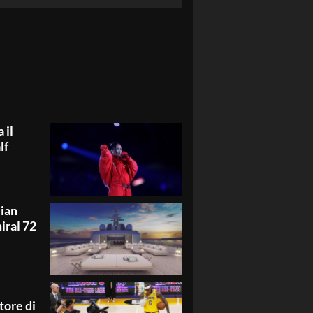
 il
lf
lian
iral 72
tore di