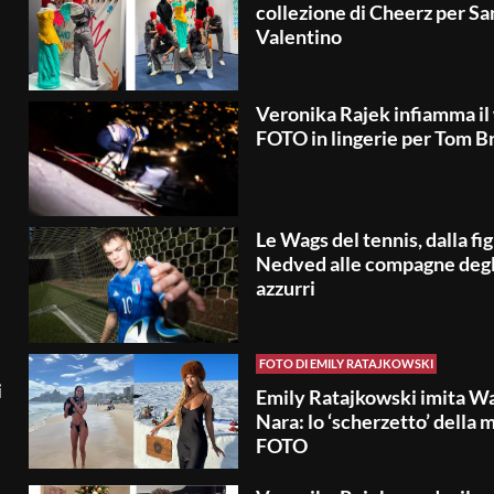
collezione di Cheerz per Sa
Valentino
Veronika Rajek infiamma il 
FOTO in lingerie per Tom B
Le Wags del tennis, dalla figl
Nedved alle compagne degl
azzurri
FOTO DI EMILY RATAJKOWSKI
i
Emily Ratajkowski imita W
Nara: lo ‘scherzetto’ della m
FOTO