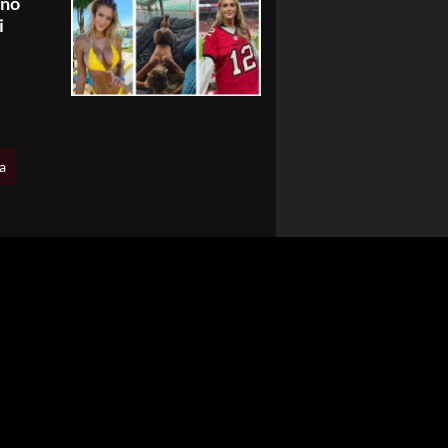
eno
i
a