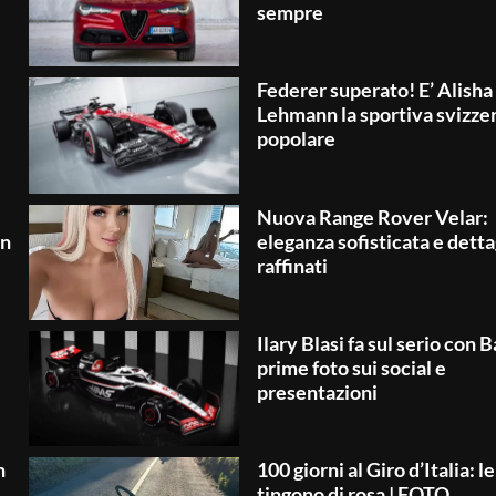
sempre
Federer superato! E’ Alisha
Lehmann la sportiva svizzer
popolare
Nuova Range Rover Velar:
un
eleganza sofisticata e detta
raffinati
Ilary Blasi fa sul serio con B
prime foto sui social e
presentazioni
n
100 giorni al Giro d’Italia: le
tingono di rosa | FOTO