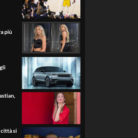
a più
gli
astian,
 città si