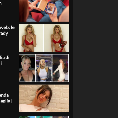
n
web: le
rady
ia di
i
anda
aglia |