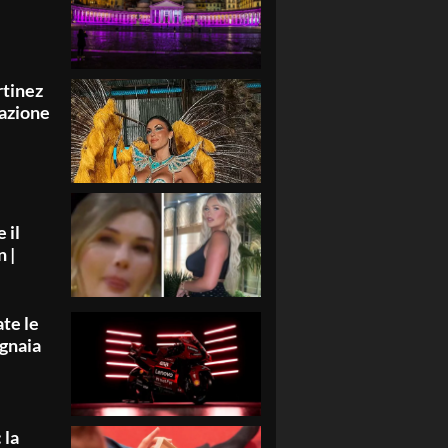
rtinez
nazione
 il
 |
te le
agnaia
 la