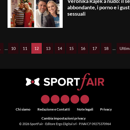
Veronika Rajek a nudo: il s
abbondante, i porno e i gust
sessuali
1
…
10
11
12
13
14
15
16
17
18
…
Ultim
Chi siamo
Redazione e Contatti
Note legali
Privacy
Cambia impostazioni privacy
© 2026
SportFair
- Editore Ergo Digital srl - P.IVA/CF 09275370964