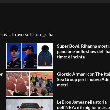
tivi attraverso la fotografia
Super Bowl, Rihanna mostra
pancione nello show dell’ha
time: è incinta
er
Giorgio Armani con The Ita
Sea Group per il nuovo Adm
metri
LeBron James nella storia
dell’NBA: è il miglior marca