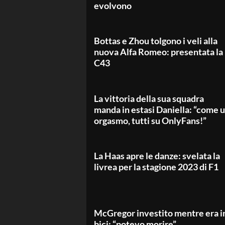
evolvono
Bottas e Zhou tolgono i veli alla
nuova Alfa Romeo: presentata la
C43
La vittoria della sua squadra
manda in estasi Daniella: “come 
orgasmo, tutti su OnlyFans!”
La Haas apre le danze: svelata la
livrea per la stagione 2023 di F1
McGregor investito mentre era i
bici: “potevo morire”