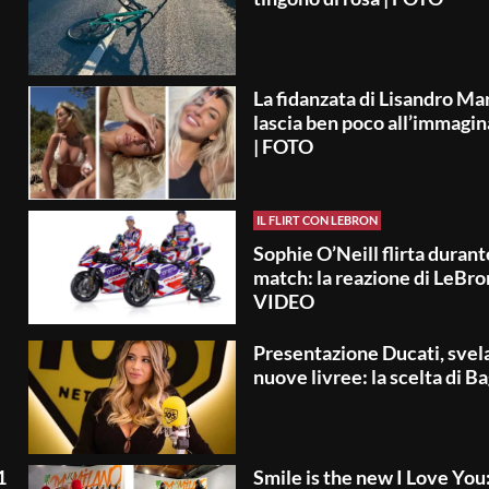
La fidanzata di Lisandro Ma
lascia ben poco all’immagi
| FOTO
IL FLIRT CON LEBRON
Sophie O’Neill flirta durante
match: la reazione di LeBron
VIDEO
Presentazione Ducati, svela
nuove livree: la scelta di B
1
Smile is the new I Love You: