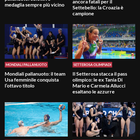
ancora fatali per il
medaglia sempre più vicino
Settebello: la Croazia è
campione
MONDIALI PALLANUOTO
SETTEROSA OLIMPIADI
Mondiali pallanuoto: il team
Il Setterosa stacca il pass
Usa femminile conquista
olimpico: le ex Tania Di
l’ottavo titolo
Mario e Carmela Allucci
esaltano le azzurre