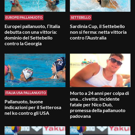
EUROPEI PALLANUOTO
SETTEBELLO
Europei pallanuoto, l’Italia
Sardinia Cup, il Settebello
debutta con una vittoria:
non si ferma: netta vittoria
dominio del Settebello
contro l’Australia
contro la Georgia
Morto a 24 anni per colpa di
ITALIA USA PALLANUOTO
una… civetta: incidente
Pallanuoto, buone
fatale per Nico Duò,
indicazioni per il Setterosa
promessa della pallanuoto
nel ko contro gli USA
padovana