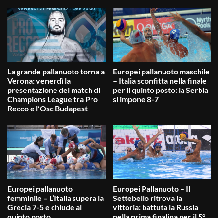
La grande pallanuoto torna a
Europei pallanuoto maschile
Verona: venerdì la
– Italia sconfitta nella finale
presentazione del match di
per il quinto posto: la Serbia
Champions League tra Pro
si impone 8-7
Recco e l’Osc Budapest
Europei pallanuoto
Europei Pallanuoto – Il
femminile – L’Italia supera la
Settebello ritrova la
Grecia 7-5 e chiude al
vittoria: battuta la Russia
quinto posto
nella prima finalina per il 5°