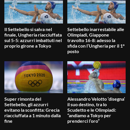
Il Settebello si salva nel
Settebello inarrestabile alle
finale, Ungheria riacciuffata
Olimpiadi, Giappone
sul 5-5: azzurri imbattuti nel
travolto 16-8: adesso la
proprio girone a Tokyo
sfida con l’Ungheria per il 1°
posto
Super rimonta del
Alessandro Velotto ‘disegna’
Settebello, gli azzurri
il suo destino, tra lo
evitano la sconfitta: Grecia
Scudetto e le Olimpiadi:
riacciuffata a 1 minuto dalla
“andiamo a Tokyo per
fine
prenderci l’oro”