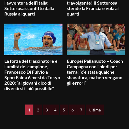
l’avventura dell’Italia:
travolgente! Il Setterosa
Setterosa sconfitto dalla
stende la Francia e vola ai
Russia ai quarti
quarti
La forza del trascinatore e
Europei Pallanuoto – Coach
l’umiltà del campione,
Campagna con i piedi per
Francesco Di Fulvio a
terra: “c’è stata qualche
SportFair a 6 mesi da Tokyo
sbavatura, ma ben vengano
2020: “ai giovani dico di
gli errori”
divertirsi il più possibile”
1
2
3
4
5
6
7
Ultima