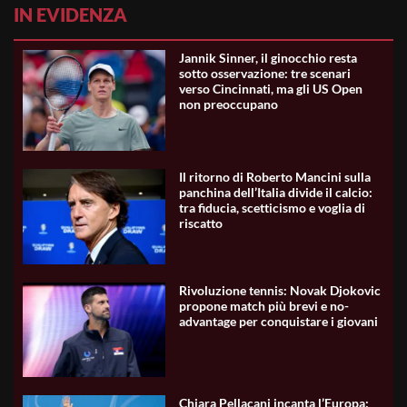
IN EVIDENZA
Jannik Sinner, il ginocchio resta
sotto osservazione: tre scenari
verso Cincinnati, ma gli US Open
non preoccupano
Il ritorno di Roberto Mancini sulla
panchina dell’Italia divide il calcio:
tra fiducia, scetticismo e voglia di
riscatto
Rivoluzione tennis: Novak Djokovic
propone match più brevi e no-
advantage per conquistare i giovani
Chiara Pellacani incanta l’Europa: