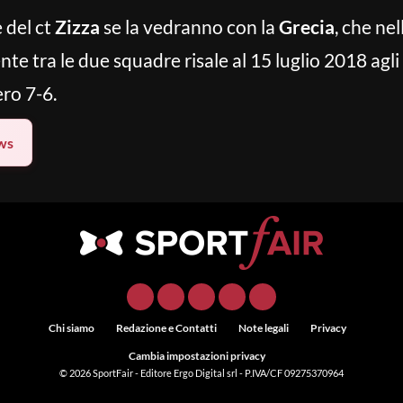
e del ct
Zizza
se la vedranno con la
Grecia
, che nel
nte tra le due squadre risale al 15 luglio 2018 agli
ro 7-6.
ws
Chi siamo
Redazione e Contatti
Note legali
Privacy
Cambia impostazioni privacy
© 2026
SportFair
- Editore Ergo Digital srl - P.IVA/CF 09275370964