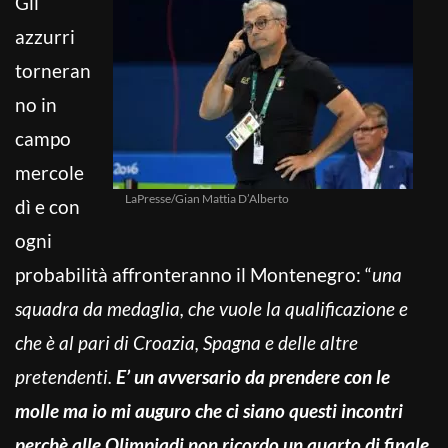
Gli
azzurri
torneran
no in
campo
mercole
LaPresse/Gian Mattia D’Alberto
dì e con
ogni
probabilità affronteranno il Montenegro: “
una
squadra da medaglia, che vuole la qualificazione e
che è al pari di Croazia, Spagna e delle altre
pretendenti.
E’ un avversario da prendere con le
molle ma io mi auguro che ci siano questi incontri
perchè alle Olimpiadi non ricordo un quarto di finale