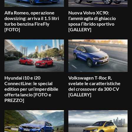
Alfa Romeo, operazione
Nuova Volvo XC90:
dowsizing: arriva il 1.5 litri
l’ammiraglia di ghiaccio
turbo benzina FireFly
sposa l’ibrido sportivo
[FOTO]
[GALLERY]
Hyundai i10 e i20
Volkswagen T-Roc R,
ConnectLine: le special
svelate le caratteristiche
edition per un’imperdibile
del crossover da 300 CV
offerta lancio [FOTO e
[GALLERY]
PREZZO]