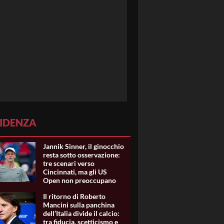
VIDENZA
Jannik Sinner, il ginocchio
resta sotto osservazione:
tre scenari verso
Cincinnati, ma gli US
Open non preoccupano
Il ritorno di Roberto
Mancini sulla panchina
dell’Italia divide il calcio:
tra fiducia, scetticismo e