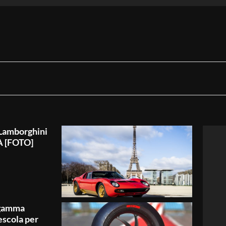
 Lamborghini
IA [FOTO]
a gamma
escola per