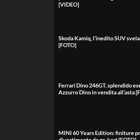
[VIDEO]
Skoda Kamiq, l’inedito SUV svela 
[FOTO]
Ferrari Dino 246GT, splendido e
Azzurro Dino in vendita all’asta 
MINI 60 Years Edition: finiture 
divertimento da go-kart [FOTO]