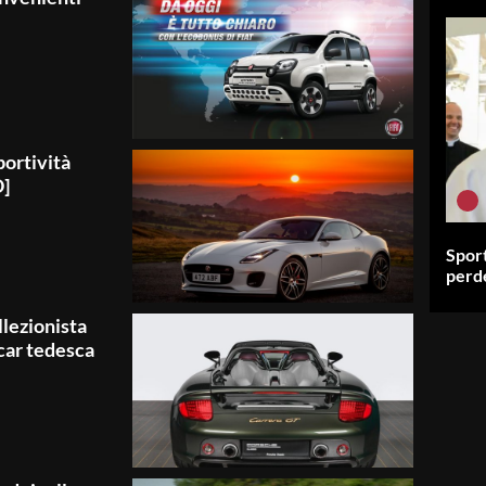
ortività
O]
Sport
perde
llezionista
car tedesca