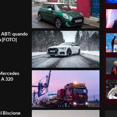
y ABT: quando
ia [FOTO]
n Mercedes
s A 320
l Biscione