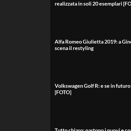
realizzata in soli 20 esemplari [F
Alfa Romeo Giulietta 2019: a Gin
scena il restyling
Volkswagen Golf R: e se in futuro
[FOTO]
Tutto chiaro: partono i nuovi e c