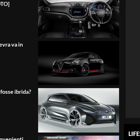
OTO]
evra va in
 fosse ibrida?
LIF
onvenienti