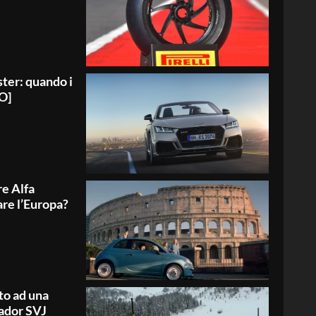
ter: quando i
TO]
e Alfa
re l’Europa?
to ad una
ador SVJ