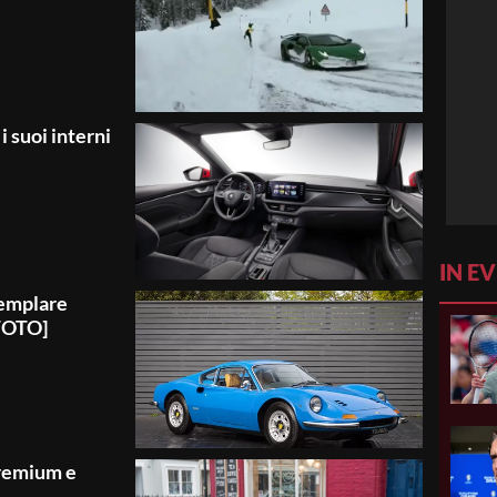
i suoi interni
IN E
semplare
[FOTO]
premium e