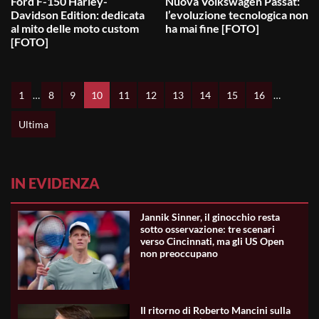
Ford F-150 Harley-
Nuova Volkswagen Passat:
Davidson Edition: dedicata
l’evoluzione tecnologica non
al mito delle moto custom
ha mai fine [FOTO]
[FOTO]
1
…
8
9
10
11
12
13
14
15
16
…
Ultima
IN EVIDENZA
Jannik Sinner, il ginocchio resta
sotto osservazione: tre scenari
verso Cincinnati, ma gli US Open
non preoccupano
Il ritorno di Roberto Mancini sulla