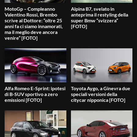
MotoGp – Compleanno
Alpina B7, svelato in
Valentino Rossi, Brembo
anteprima il restyling della
scrive al Dottore: “oltre 25
super Bmw “svizzera”
anni fa ci siamo innamorati,
[FOTO]
ma il meglio deve ancora
venire” [FOTO]
Alfa Romeo E-Sprint: ipotesi
Toyota Aygo, a Ginevra due
di B-SUV sportivo a zero
speciali versioni della
emissioni [FOTO]
citycar nipponica [FOTO]