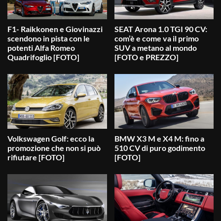
F1- Raikkonen e Giovinazzi
SEAT Arona 1.0 TGI 90 CV:
scendono in pista con le
com’è e come va il primo
potenti Alfa Romeo
SUV a metano al mondo
Quadrifoglio [FOTO]
[FOTO e PREZZO]
Volkswagen Golf: ecco la
BMW X3 M e X4 M: fino a
promozione che non si può
510 CV di puro godimento
rifiutare [FOTO]
[FOTO]