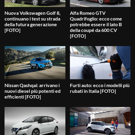
Nuova Volkswagen Golf 8,
Alfa Romeo GTV
continuano i test su strada
Quadrifoglio: ecco come
della futura generazione
potrebbe essere il lato B
[FOTO]
della coupé da 600 CV
[FOTO]
Nissan Qashqai: arrivano i
Furti auto: ecco i modelli più
nuovi diesel più potenti ed
rubati in Italia [FOTO]
efficienti [FOTO]