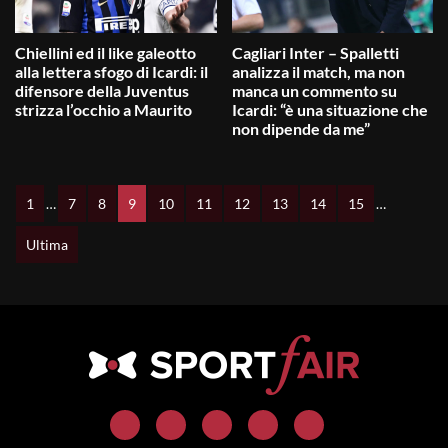
Chiellini ed il like galeotto
Cagliari Inter – Spalletti
alla lettera sfogo di Icardi: il
analizza il match, ma non
difensore della Juventus
manca un commento su
strizza l’occhio a Maurito
Icardi: “è una situazione che
non dipende da me”
1
…
7
8
9
10
11
12
13
14
15
…
Ultima