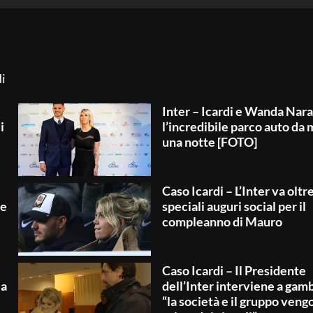
di
Inter – Icardi e Wanda Nara
i
l’incredibile parco auto da m
una notte [FOTO]
Caso Icardi – L’Inter va oltre
le
speciali auguri social per il
compleanno di Mauro
Caso Icardi – Il Presidente
 a
dell’Inter interviene a gamb
“la società e il gruppo veng