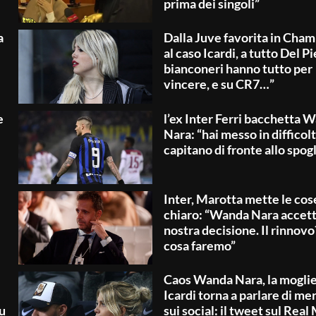
prima dei singoli”
a
Dalla Juve favorita in Cha
al caso Icardi, a tutto Del Pi
bianconeri hanno tutto per
vincere, e su CR7…”
e
l’ex Inter Ferri bacchetta 
Nara: “hai messo in difficoltà
capitano di fronte allo spog
Inter, Marotta mette le cos
chiaro: “Wanda Nara accetti
nostra decisione. Il rinnov
cosa faremo”
Caos Wanda Nara, la moglie
Icardi torna a parlare di me
su
sui social: il tweet sul Real