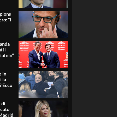
mpions
ero: “i
Wanda
 il
liatoio”
e in
 la
o? Ecco
 di
rcato
 Madrid