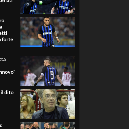
atenati
ro
a
etti
 forte
tta
innovo”
il dito
o: