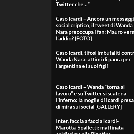
Twitter che…”
Caso Icardi – Ancora un messagg
social criptico, il tweet di Wanda
Nara preoccupa i fan: Mauro ver
l’addio? [FOTO]
Caso Icardi, tifosi imbufaliti cont
Wanda Nara: attimi di paura per
l’argentina e i suoi figli
Caso Icardi – Wanda “torna al
lavoro” e su Twitter si scatena
l’inferno: la moglie di Icardi presa
di mira sui social [GALLERY]
Inter, faccia a faccia Icardi-
Marotta-Spalletti: mattinata