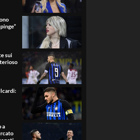
sono
spinge”
e sui
terioso
Icardi:
o a
ercato