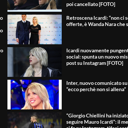
poi cancellato [FOTO]
io
Retroscena Icardi: “non ci 
offerte, è Wanda Nara che 
so
ro
Icardi nuovamente pungent
social: spunta un nuovo mis
post su Instagram [FOTO]
Inter, nuovo comunicato su 
“ecco perchè non si allena”
“Giorgio Chiellini ha iniziat
seguire Mauro Icardi”: il m