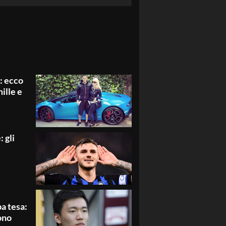
: ecco
ille e
: gli
a tesa:
ono