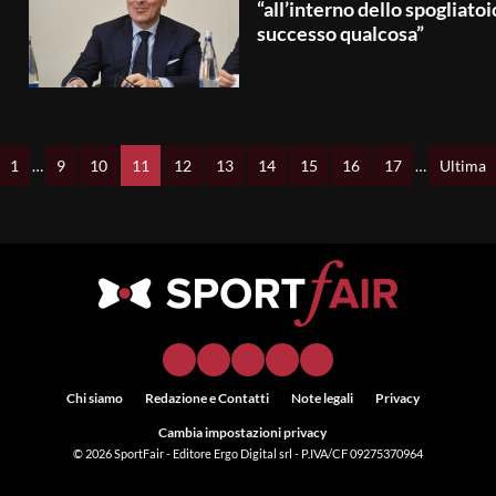
“all’interno dello spogliatoi
successo qualcosa”
1
…
9
10
11
12
13
14
15
16
17
…
Ultima
Chi siamo
Redazione e Contatti
Note legali
Privacy
Cambia impostazioni privacy
© 2026
SportFair
- Editore Ergo Digital srl - P.IVA/CF 09275370964