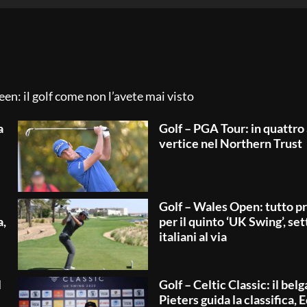
een: il golf come non l’avete mai visto
a
Golf – PGA Tour: in quattro 
vertice nel Northern Trust
Golf – Wales Open: tutto p
a,
per il quinto ‘UK Swing’, sett
italiani al via
l
Golf – Celtic Classic: il belg
Pieters guida la classifica,