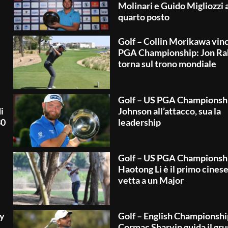
Molinari e Guido Migliozzi a
quarto posto
Golf – Collin Morikawa vinc
PGA Championship: Jon R
torna sul trono mondiale
Golf – US PGA Championsh
i
Johnson all’attacco, sua la
30
leadership
Golf – US PGA Championsh
Haotong Li è il primo cinese
vetta a un Major
ay
Golf – English Championshi
Cormac Sharvin guida il gru