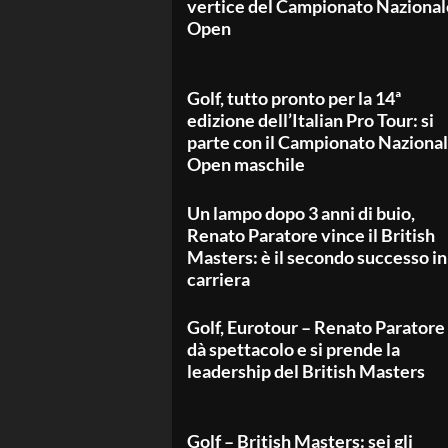
vertice del Campionato Nazional
Open
Golf, tutto pronto per la 14ª
edizione dell’Italian Pro Tour: si
parte con il Campionato Naziona
Open maschile
Un lampo dopo 3 anni di buio,
Renato Paratore vince il British
Masters: è il secondo successo in
carriera
Golf, Eurotour – Renato Paratore
dà spettacolo e si prende la
leadership del British Masters
Golf – British Masters: sei gli