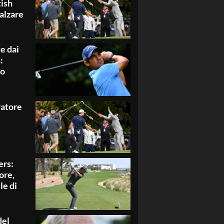
tish
 alzare
te dai
:
ro
ratore
ers:
ore,
le di
del