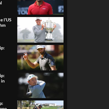
l
e l’US
ahm
ip:
ip:
 in
p:
ppo,