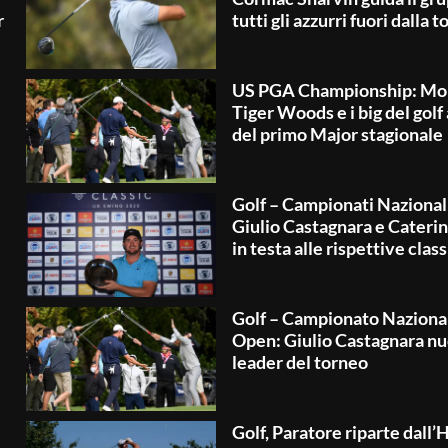
r
tutti gli azzurri fuori dalla 
US PGA Championship: Mol
Tiger Woods e i big del golf 
del primo Major stagionale
Golf – Campionati Nazional
Giulio Castagnara e Cateri
in testa alle rispettive clas
Golf – Campionato Naziona
Open: Giulio Castagnara n
leader del torneo
Golf, Paratore riparte dall’