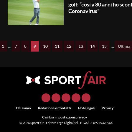
golf: “così a 80 anni ho sconf
Coronavirus”
1
…
7
8
9
10
11
12
13
14
15
…
Ultima
Chi siamo
Redazione e Contatti
Note legali
Privacy
Cambia impostazioni privacy
© 2026
SportFair
- Editore Ergo Digital srl - P.IVA/CF 09275370964