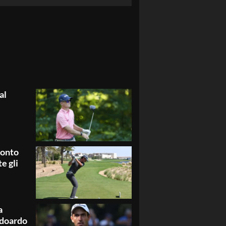
al
ronto
e gli
a
 Edoardo