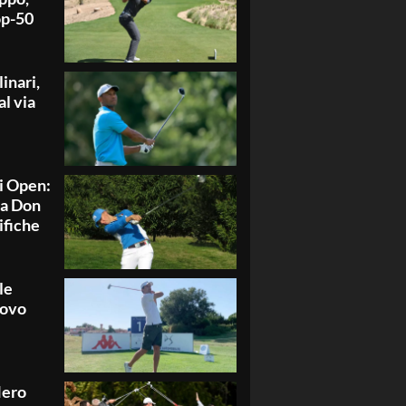
top-50
inari,
al via
i Open:
na Don
sifiche
le
uovo
Hero