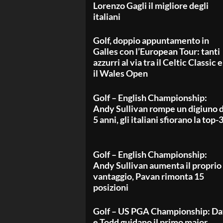
Lorenzo Gagli il migliore degli
italiani
Golf, doppio appuntamento in
Galles con l’European Tour: tanti
azzurri al via tra il Celtic Classic e
il Wales Open
Golf – English Championship:
Andy Sullivan rompe un digiuno d
5 anni, gli italiani sfiorano la top-
Golf – English Championship:
Andy Sullivan aumenta il proprio
vantaggio, Pavan rimonta 15
posizioni
Golf – US PGA Championship: D
e Todd guidano il primo major