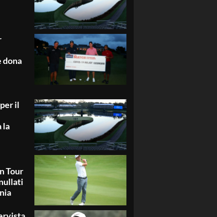
r
e dona
per il
 la
n Tour
nullati
nia
ervista