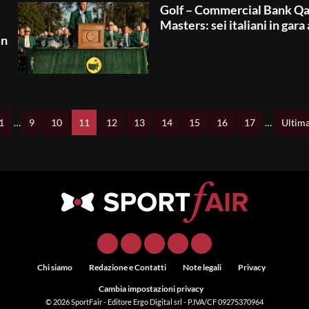
Golf – Commercial Bank Qa
Masters: sei italiani in gara
un
1
…
9
10
11
12
13
14
15
16
17
…
Ultim
Chi siamo
Redazione e Contatti
Note legali
Privacy
Cambia impostazioni privacy
© 2026
SportFair
- Editore Ergo Digital srl - P.IVA/CF 09275370964