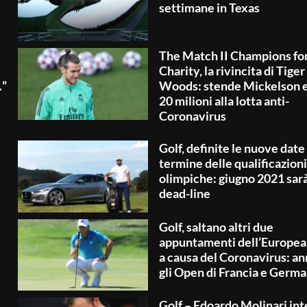
settimane in Texas
The Match II Champions fo
Charity, la rivincita di Tiger
…”
Woods: stende Mickelson 
20 milioni alla lotta anti-
Coronavirus
Golf, definite le nuove date 
termine delle qualificazioni
olimpiche: giugno 2021 sarà
dead-line
Golf, saltano altri due
appuntamenti dell’Europea
a causa del Coronavirus: an
gli Open di Francia e Germa
Golf – Edoardo Molinari int