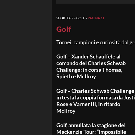
SPORTFAIR
»
GOLF
»
PAGINA 11
Golf
Tornei, campioni e curiosità dal gr
Golf – Xander Schauffele al
comando del Charles Schwab
Challenge: in corsa Thomas,
Spieth e McIlroy
Golf – Charles Schwab Challenge
in testa la coppia formata da Just
Rose e Varner III, in ritardo
McIlroy
Golf, annullata la stagione del
Mackenzie Tour: “impossibile