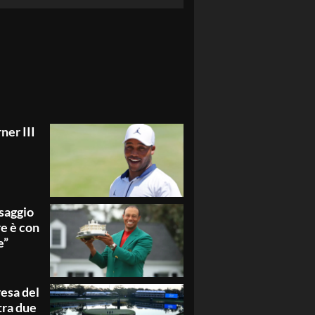
ner III
saggio
re è con
e”
resa del
tra due