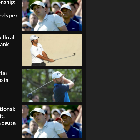
nship:
ods per
llo al
Bank
tar
o in
tional:
t,
a causa