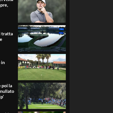
pre,
 tratta
ge
 in
 poi la
nnullato
p’