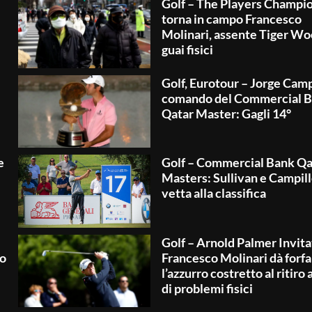
Golf – The Players Champio
torna in campo Francesco
Molinari, assente Tiger Wo
guai fisici
Golf, Eurotour – Jorge Campi
comando del Commercial 
Qatar Master: Gagli 14°
e
Golf – Commercial Bank Qa
Masters: Sullivan e Campill
vetta alla classifica
Golf – Arnold Palmer Invita
po
Francesco Molinari dà forfai
l’azzurro costretto al ritiro 
di problemi fisici