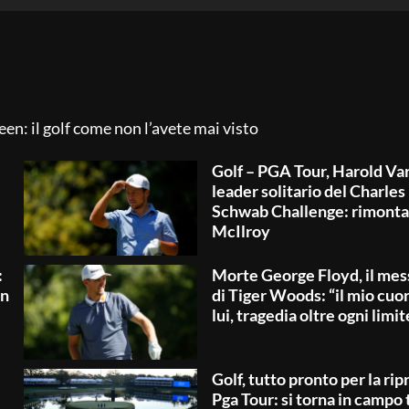
een: il golf come non l’avete mai visto
Golf – PGA Tour, Harold Var
leader solitario del Charles
Schwab Challenge: rimonta
McIlroy
:
Morte George Floyd, il mes
in
di Tiger Woods: “il mio cuo
lui, tragedia oltre ogni limit
Golf, tutto pronto per la rip
Pga Tour: si torna in campo 