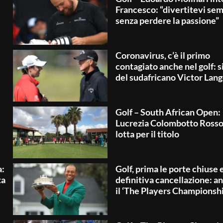
Francesco: “divertitevi sem
senza perdere la passione”
Coronavirus, c’è il primo
contagiato anche nel golf: si
del sudafricano Victor Lan
Golf – South African Open:
Lucrezia Colombotto Rosso
lotta per il titolo
a:
Golf, prima le porte chiuse e
ta
definitiva cancellazione: a
il ‘The Players Championshi