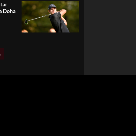
tar
 a Doha
a