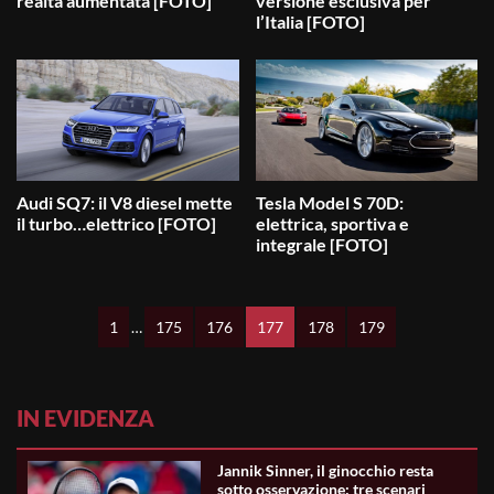
realtà aumentata [FOTO]
versione esclusiva per
l’Italia [FOTO]
Audi SQ7: il V8 diesel mette
Tesla Model S 70D:
il turbo…elettrico [FOTO]
elettrica, sportiva e
integrale [FOTO]
1
…
175
176
177
178
179
IN EVIDENZA
Jannik Sinner, il ginocchio resta
sotto osservazione: tre scenari