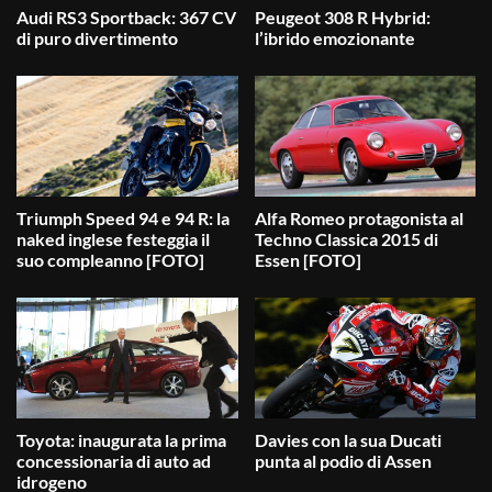
Audi RS3 Sportback: 367 CV
Peugeot 308 R Hybrid:
di puro divertimento
l’ibrido emozionante
Triumph Speed 94 e 94 R: la
Alfa Romeo protagonista al
naked inglese festeggia il
Techno Classica 2015 di
suo compleanno [FOTO]
Essen [FOTO]
Toyota: inaugurata la prima
Davies con la sua Ducati
concessionaria di auto ad
punta al podio di Assen
idrogeno