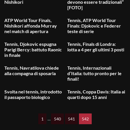
Nishikori
devono essere tradizionali”
[FOTO]
ATP World Tour Finals,
Tennis, ATP World Tour
Nishikori affonda Murray
Finals: Djokovic e Federer
nel match di apertura
teste di serie
Tennis, Djokovic espugna
Tennis, Finals di Londra:
Parigi Bercy: battuto Raonic
lotta a 4 per gli ultimi 3 posti
in finale
Tennis, Navratilova chiede
Tennis, Internazionali
alla compagna di sposarla
d’Italia: tutto pronto per le
finali!
Svolta nel tennis, introdotto
Tennis, Coppa Davis: Italia ai
il passaporto biologico
quarti dopo 15 anni
1
…
540
541
542