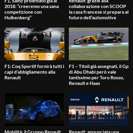
F1, Sainz proiettato già al
Renault: grazie alla
2018: “creeremo una sana
collaborazione con SCOOP
competizione con
la casa francese si prepara al
Hulkenberg”
futuro dell’automotive
F1: Coq Sportif fornirà tutti i
F1 – Titoli già assegnati, il Gp
capi d’abbigliamento alla
di Abu Dhabi però vale
Renault
tantissimo per Toro Rosso,
Renault e Haas
Mobilità: il Gruppo Renault
Renault: annunciata una