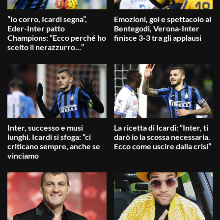
“Io corro, Icardi segna”,
Emozioni, gol e spettacolo al
Eder-Inter patto
Bentegodi, Verona-Inter
Champions: “Ecco perché ho
finisce 3-3 tra gli applausi
scelto il nerazzurro…”
Inter, successo e musi
La ricetta di Icardi: “Inter, ti
lunghi. Icardi si sfoga: “ci
darò io la scossa necessaria.
criticano sempre, anche se
Ecco come uscire dalla crisi”
vinciamo