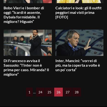
Bobo Vieri e i bomber di
Calciatori e look: gli 8 outfit
oggi: “Icardi è assente,
peggiori mai visti prima
Dybala formidabile. Il
[FOTO]
migliore? Higuain”
Di Francesco avvisa il
Inter, Mancini: “vorrei di
Sassuolo: “l’Inter non è
più, ma la coperta a volte è
prima per caso. Miranda? Il
un po’ corta”
migliore”
1
…
24
25
26
27
28