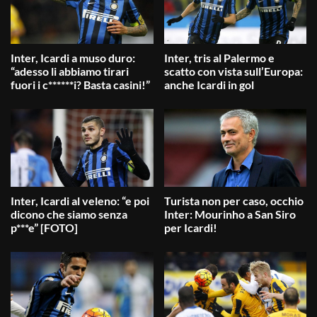
Inter, Icardi a muso duro:
Inter, tris al Palermo e
“adesso li abbiamo tirari
scatto con vista sull’Europa:
fuori i c******i? Basta casini!”
anche Icardi in gol
Inter, Icardi al veleno: “e poi
Turista non per caso, occhio
dicono che siamo senza
Inter: Mourinho a San Siro
p***e” [FOTO]
per Icardi!