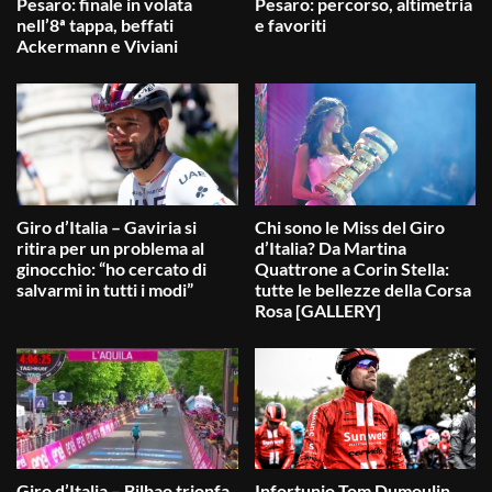
Pesaro: finale in volata
Pesaro: percorso, altimetria
nell’8ª tappa, beffati
e favoriti
Ackermann e Viviani
Giro d’Italia – Gaviria si
Chi sono le Miss del Giro
ritira per un problema al
d’Italia? Da Martina
ginocchio: “ho cercato di
Quattrone a Corin Stella:
salvarmi in tutti i modi”
tutte le bellezze della Corsa
Rosa [GALLERY]
Giro d’Italia – Bilbao trionfa
Infortunio Tom Dumoulin,