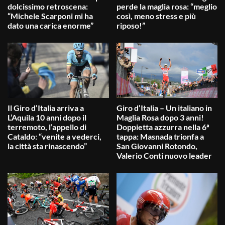
dolcissimo retroscena:
perde la maglia rosa: “meglio
“Michele Scarponi mi ha
così, meno stress e più
dato una carica enorme”
riposo!”
Il Giro d’Italia arriva a
Giro d’Italia – Un italiano in
L’Aquila 10 anni dopo il
Maglia Rosa dopo 3 anni!
terremoto, l’appello di
Doppietta azzurra nella 6ª
Cataldo: “venite a vederci,
tappa: Masnada trionfa a
la città sta rinascendo”
San Giovanni Rotondo,
Valerio Conti nuovo leader