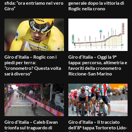
sfida: “ora entriamo nel vero
generale dopo la vittoria di
Giro”
Roglic nella crono
Giro d’Italia – Roglic con i
Giro d’Italia – Oggi la 9ª
piedi per terra:
tappa: percorso, altimetria e
“cronometro? Questa volta
favoriti della cronometro
sarà diverso”
Riccione-San Marino
Giro d’Italia – Caleb Ewan
Giro d’Italia – Il tracciato
trionfa sul traguardo di
dell’8ª tappa Tortoreto Lido-