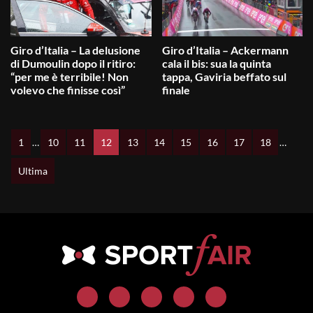
Giro d’Italia – La delusione
Giro d’Italia – Ackermann
di Dumoulin dopo il ritiro:
cala il bis: sua la quinta
“per me è terribile! Non
tappa, Gaviria beffato sul
volevo che finisse così”
finale
1
…
10
11
12
13
14
15
16
17
18
…
Ultima