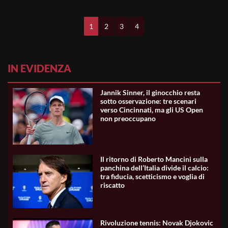
1
2
3
4
IN EVIDENZA
Jannik Sinner, il ginocchio resta
sotto osservazione: tre scenari
verso Cincinnati, ma gli US Open
non preoccupano
Il ritorno di Roberto Mancini sulla
panchina dell’Italia divide il calcio:
tra fiducia, scetticismo e voglia di
riscatto
Rivoluzione tennis: Novak Djokovic