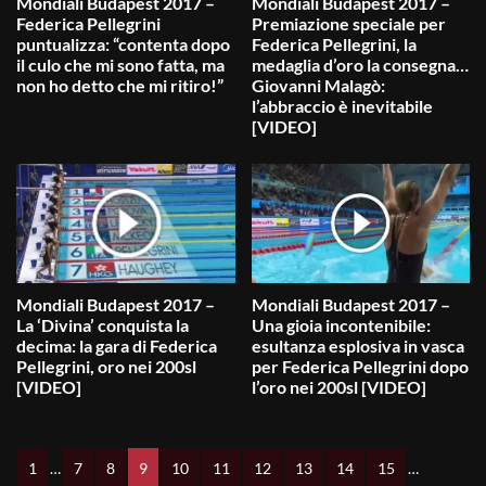
Mondiali Budapest 2017 –
Mondiali Budapest 2017 –
Federica Pellegrini
Premiazione speciale per
puntualizza: “contenta dopo
Federica Pellegrini, la
il culo che mi sono fatta, ma
medaglia d’oro la consegna…
non ho detto che mi ritiro!”
Giovanni Malagò:
l’abbraccio è inevitabile
[VIDEO]
Mondiali Budapest 2017 –
Mondiali Budapest 2017 –
La ‘Divina’ conquista la
Una gioia incontenibile:
decima: la gara di Federica
esultanza esplosiva in vasca
Pellegrini, oro nei 200sl
per Federica Pellegrini dopo
[VIDEO]
l’oro nei 200sl [VIDEO]
1
…
7
8
9
10
11
12
13
14
15
…