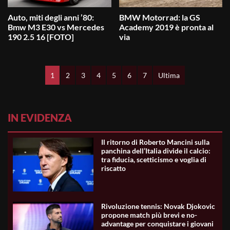
Auto, miti degli anni ’80:
BMW Motorrad: la GS
Bmw M3 E30 vs Mercedes
Academy 2019 è pronta al
190 2.5 16 [FOTO]
via
1
2
3
4
5
6
7
Ultima
IN EVIDENZA
Il ritorno di Roberto Mancini sulla
panchina dell’Italia divide il calcio:
tra fiducia, scetticismo e voglia di
riscatto
Rivoluzione tennis: Novak Djokovic
propone match più brevi e no-
advantage per conquistare i giovani