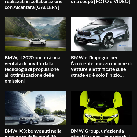
realizzati in collaborazione
una coupé [FOTO e VIDEO]
con Alcantara [GALLERY]
BMW, il 2020 porterà una
BMW e l’impegno per
ventata di novità: dalla
l’ambiente: mezzo milione di
tecnologia di propulsione
vetture elettrificate sulle
all’ottimizzazione delle
strade ed è solo l’inizio…
emissioni
BMW iX3: benvenuti nella
BMW Group, un’azienda
nuova era della mobilità
attrattiva per i lavoratori: il