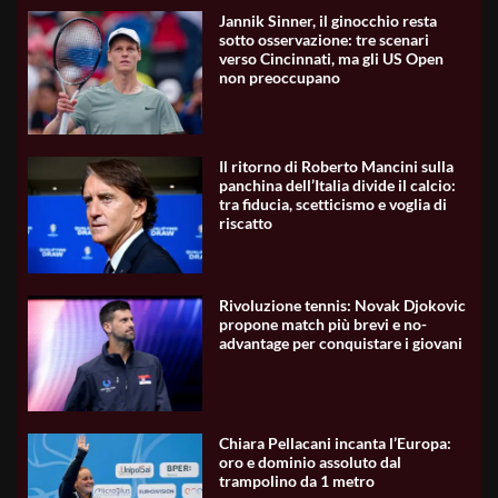
Jannik Sinner, il ginocchio resta
sotto osservazione: tre scenari
verso Cincinnati, ma gli US Open
non preoccupano
Il ritorno di Roberto Mancini sulla
panchina dell’Italia divide il calcio:
tra fiducia, scetticismo e voglia di
riscatto
Rivoluzione tennis: Novak Djokovic
propone match più brevi e no-
advantage per conquistare i giovani
Chiara Pellacani incanta l’Europa:
oro e dominio assoluto dal
trampolino da 1 metro