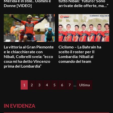
Merida è in stile.. Uomini e
tutto Nibali: “futuro? Sono
Donne [VIDEO]
arrivate delle offerte, ma…”
La vittoria al Gran Piemonte
Ciclismo – La Bahrain ha
e le chiacchierate con
scelto il roster per Il
Nibali, Colbrelli svela: “ecco
Lombardia: Nibali al
cosa mi ha detto Vincenzo
comando del team
prima del Lombardia”
1
2
3
4
5
6
7
…
Ultima
IN EVIDENZA