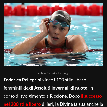
Ian MacNicol/Getty Images
Federica Pellegrini
vince i 100 stile libero
femminili degli
Assoluti Invernali di nuoto
, in
corso di svolgimento a
Riccione
. Dopo
il successo
nei 200 stile libero
di ieri, la
Divina
fa sua anche la