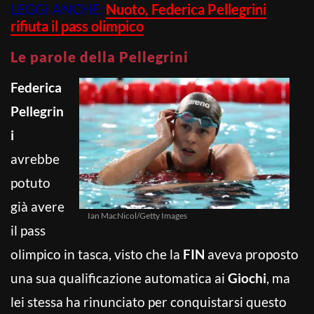
LEGGI ANCHE:
Nuoto, Federica Pellegrini
rifiuta il pass olimpico
Le parole della Pellegrini
Federica
Pellegrin
i
avrebbe
potuto
già avere
Ian MacNicol/Getty Images
il pass
olimpico in tasca, visto che la
FIN
aveva proposto
una sua qualificazione automatica ai
Giochi
, ma
lei stessa ha rinunciato per conquistarsi questo