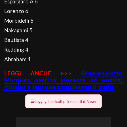
Espargaro A 6
Lorenzo 6
Morbidelli 6
Nakagami 5
Bautista 4
Redding 4
Abraham 1
LEGGI ANCHE >>>
Superenalotto
Marquez, sestina vincente ad Austin:
Vinales e Iannone completano il podio
Leggi gli articoli più recenti di
News