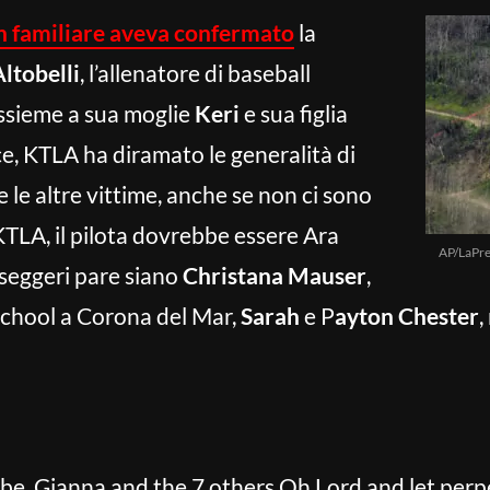
n familiare aveva confermato
la
ltobelli
, l’allenatore di baseball
assieme a sua moglie
Keri
e sua figlia
ce, KTLA ha diramato le generalità di
le altre vittime, anche se non ci sono
KTLA, il pilota dovrebbe essere Ara
AP/LaPre
sseggeri pare siano
Christana Mauser
,
School a Corona del Mar,
Sarah
e P
ayton Chester
,
be, Gianna and the 7 others Oh Lord and let perp