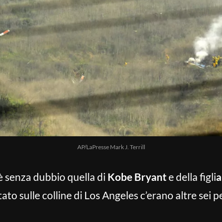
AP/LaPresse Mark J. Terrill
è senza dubbio quella di
Kobe Bryant
e della figli
a
ntato sulle colline di Los Angeles c’erano altre sei 