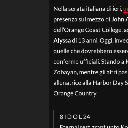
Nella serata italiana di ieri,
u
presenza sul mezzo di
John A
dell’Orange Coast College, 
Alyssa
di 13 anni. Oggi, inve
quelle che dovrebbero essere 
conferme ufficiali. Stando a 
Zobayan, mentre gli altri pa
allenatrice alla Harbor Day 
Orange Country.
8 I D O L 24
Eternal rest grant unto Ko