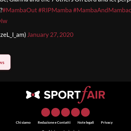
?
#MambaOut
#RIPMamba
#MambaAndMambac
DIw
tzeL_I_am)
January 27, 2020
ws
Chi siamo
Redazione e Contatti
Note legali
Privacy