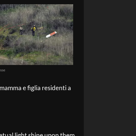
sse
 mamma e figlia residenti a
etual light shine upon them.