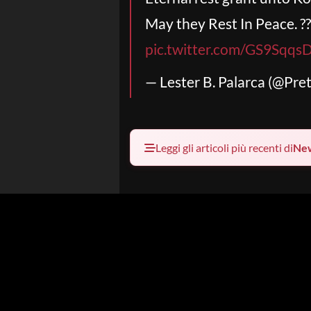
May they Rest In Peace. ??
pic.twitter.com/GS9Sqqs
— Lester B. Palarca (@Pre
Leggi gli articoli più recenti di
Ne