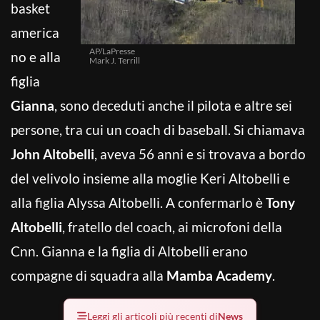
basket
america
AP/LaPresse
no e alla
Mark J. Terrill
figlia
Gianna
, sono deceduti anche il pilota e altre sei
persone, tra cui un coach di baseball. Si chiamava
John Altobelli
, aveva 56 anni e si trovava a bordo
del velivolo insieme alla moglie Keri Altobelli e
alla figlia Alyssa Altobelli. A confermarlo è
Tony
Altobelli
, fratello del coach, ai microfoni della
Cnn. Gianna e la figlia di Altobelli erano
compagne di squadra alla
Mamba Academy
.
Leggi gli articoli più recenti di
News