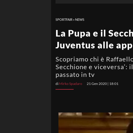
SPORTFAIR
»
NEWS
La Pupa e il Secc
Juventus alle app
Scopriamo chi è Raffaello
Secchione e viceversa’: 
passato in tv
di
Mirko Spadaro
21 Gen 2020 | 18:01