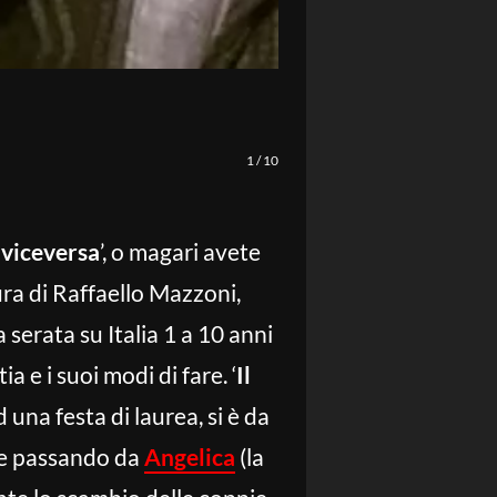
1
/
10
 viceversa
’, o magari avete
ura di Raffaello Mazzoni,
 serata su Italia 1 a 10 anni
 e i suoi modi di fare. ‘
Il
 una festa di laurea, si è da
upe passando da
Angelica
(la