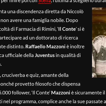
, per finire poi con
Stella
, l’ultima a sceglierlo dur
nta una discendenza diretta da Niccolò
 non avere una famiglia nobile. Dopo
oltà di Farmacia di Rimini, ‘
Il Conte
’ si è
artecipare ad un dottorato di ricerca
nte distinto.
Raffaello Mazzoni
è inoltre
ca ufficiale della
Juventus
in qualità di
.
 cruciverba e quiz, amante della
 nonché provetto filosofo che dispensa
25.000 follower, ‘Il Conte’
Mazzoni
è sicuramente il
nti nel programma, complice anche la sue passate a