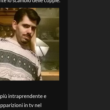
ante lo scambio delle coppie.
 più intraprendente e
pparizioni in tv nel