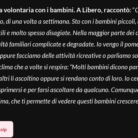
 la volontaria con i bambini. A Libero, raccontò
: “
Q
 di una volta a settimana. Sto con i bambini piccoli,
cili e molto spesso disagiate. Nella maggior parte de
tà familiari complicate e degradate. Io vengo il pomeri
ppure facciamo delle attività ricreative o parliamo s
ima che a volte si respira: “Molti bambini dicono paro
altri li ascoltino oppure si rendano conto di loro. Io cer
sprimersi e per farsi ascoltare da qualcuno. Comunque 
ima, che ti permette di vedere questi bambini crescer
sip