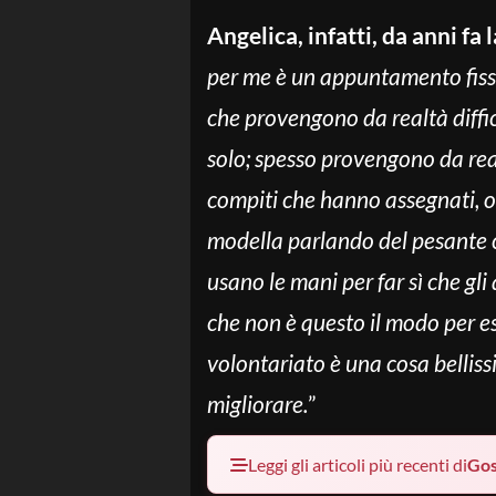
Angelica, infatti, da anni fa
per me è un appuntamento fisso,
che provengono da realtà diffi
solo; spesso provengono da real
compiti che hanno assegnati, o
modella parlando del pesante cl
usano le mani per far sì che gli 
che non è questo il modo per e
volontariato è una cosa belliss
migliorare.
”
Leggi gli articoli più recenti di
Gos