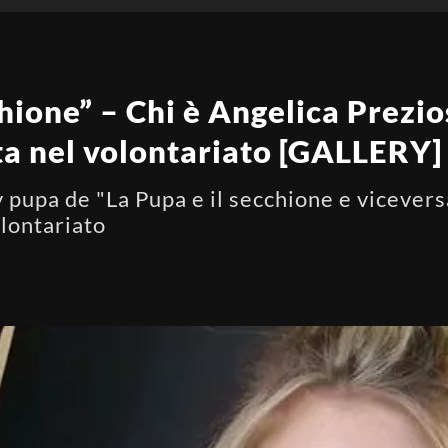
chione” – Chi è Angelica Prezi
ta nel volontariato [GALLERY]
y pupa de "La Pupa e il secchione e viceversa
olontariato