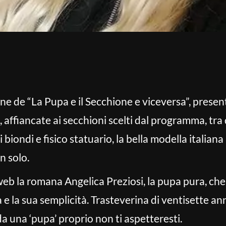
ione de “La Pupa e il Secchione e viceversa”, presen
 affiancate ai secchioni scelti dal programma, tra
i biondi e fisico statuario, la bella modella italian
n solo.
web la romana Angelica Preziosi, la pupa pura, che
 e la sua semplicità. Trasteverina di ventisette ann
da una ‘pupa’ proprio non ti aspetteresti.