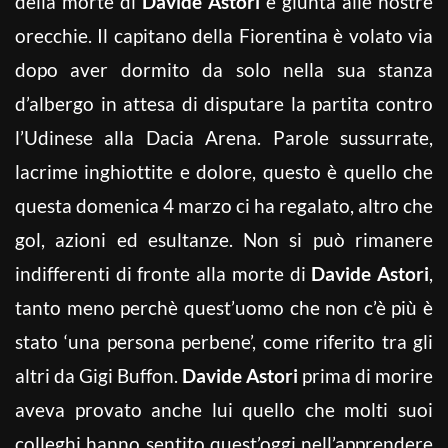
della morte di
Davide Astori
è giunta alle nostre
orecchie. Il capitano della Fiorentina è volato via
dopo aver dormito da solo nella sua stanza
d’albergo in attesa di disputare la partita contro
l’Udinese alla Dacia Arena. Parole sussurrate,
lacrime inghiottite e dolore, questo è quello che
questa domenica 4 marzo ci ha regalato, altro che
gol, azioni ed esultanze. Non si può rimanere
indifferenti di fronte alla morte di
Davide Astori
,
tanto meno perchè quest’uomo che non c’è più è
stato ‘una persona perbene’, come riferito tra gli
altri da Gigi Buffon.
Davide Astori
prima di morire
aveva provato anche lui quello che molti suoi
colleghi hanno sentito quest’oggi nell’apprendere