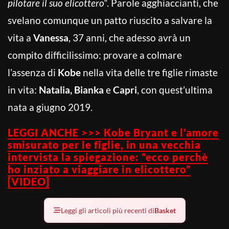
pilotare il suo elicottero
“. Parole agghiaccianti, che
svelano comunque un patto riuscito a salvare la
vita a
Vanessa
, 37 anni, che adesso avrà un
compito difficilissimo: provare a colmare
l’assenza di
Kobe
nella vita delle tre figlie rimaste
in vita:
Natalia, Bianka
e
Capri
, con quest’ultima
nata a giugno 2019.
LEGGI ANCHE >>> Kobe Bryant e l’amore
smisurato per le figlie, in una vecchia
intervista la spiegazione: “ecco perchè
ho inziato a viaggiare in elicottero”
[VIDEO]
Leggi gli articoli più recenti di
Basket