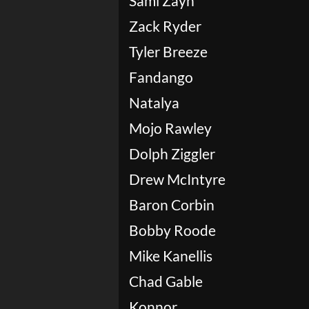
Sami Zayn
Zack Ryder
Tyler Breeze
Fandango
Natalya
Mojo Rawley
Dolph Ziggler
Drew McIntyre
Baron Corbin
Bobby Roode
Mike Kanellis
Chad Gable
Konnor