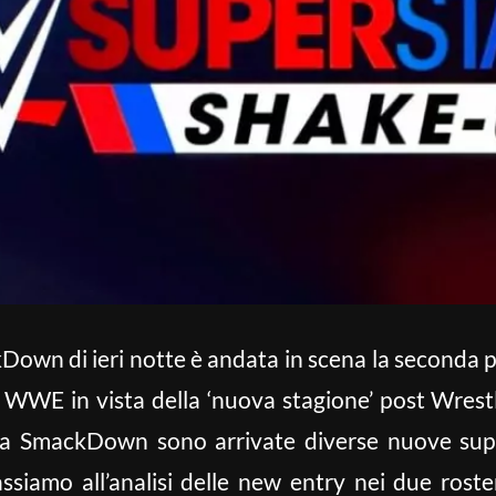
Down di ieri notte è andata in scena la seconda p
r WWE in vista della ‘nuova stagione’ post Wre
e a SmackDown sono arrivate diverse nuove sup
siamo all’analisi delle new entry nei due rost