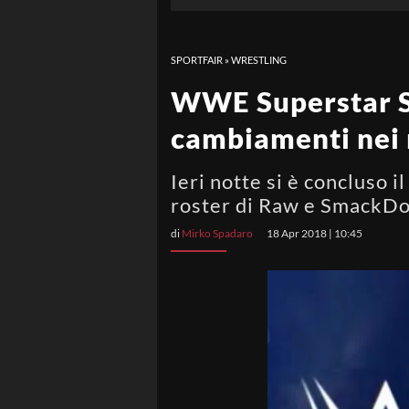
SPORTFAIR
»
WRESTLING
WWE Superstar Sha
cambiamenti nei
Ieri notte si è concluso 
roster di Raw e SmackD
di
Mirko Spadaro
18 Apr 2018 | 10:45