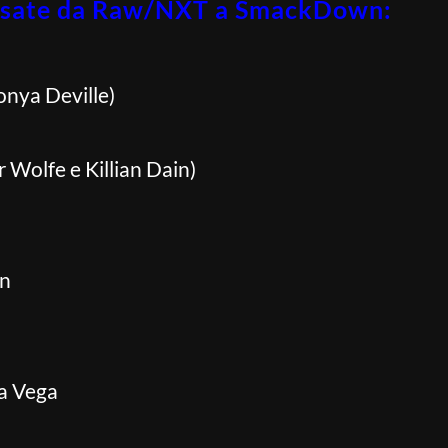
passate da Raw/NXT a SmackDown:
nya Deville)
 Wolfe e Killian Dain)
on
na Vega