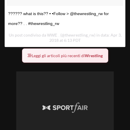
?????? what is this?? • •Follow > @thewrestling_rw for
more?? . . #thewrestling_rw
Un post condiviso da
(@thewrestling_rw) in data: Apr 3,
WWE .
2018 at 6:13 PDT
Leggi gli articoli più recenti di
Wrestling