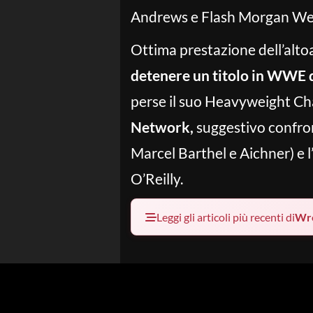
Andrews e Flash Morgan We
Ottima prestazione dell’altoat
detenere un titolo in WWE d
perse il suo Heavyweight Ch
Network,
suggestivo confro
Marcel Barthel e Aichner) e 
O’Reilly.
Leggi gli articoli più recenti di
Wre