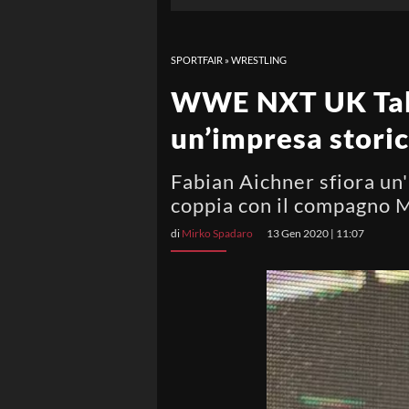
SPORTFAIR
»
WRESTLING
WWE NXT UK TakeO
un’impresa storica
Fabian Aichner sfiora un'i
coppia con il compagno 
di
Mirko Spadaro
13 Gen 2020 | 11:07