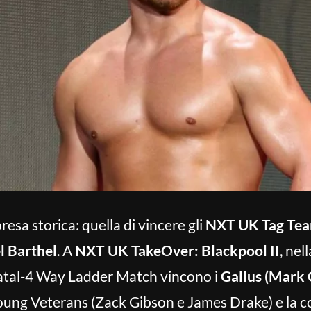
resa storica: quella di vincere gli
NXT UK Tag Te
l Barthel
. A
NXT UK TakeOver: Blackpool II
, nel
Fatal-4 Way Ladder Match vincono i
Gallus (Mark 
Young Veterans (Zack Gibson e James Drake) e la 