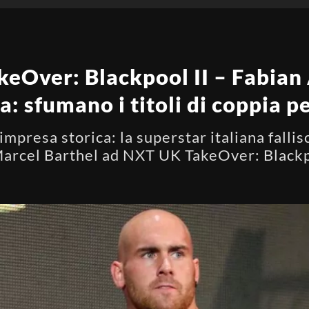
ver: Blackpool II – Fabian 
: sfumano i titoli di coppia pe
mpresa storica: la superstar italiana fallisce
Marcel Barthel ad NXT UK TakeOver: Blackp