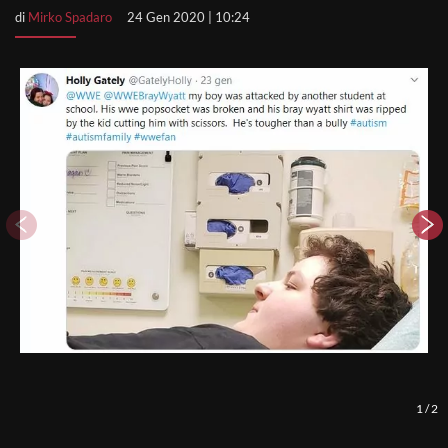
di
Mirko Spadaro
24 Gen 2020 | 10:24
1
/
2