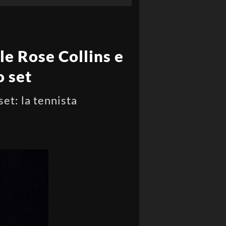
e Rose Collins e
o set
et: la tennista