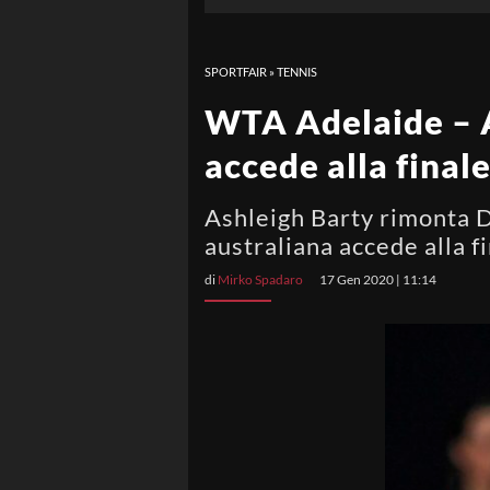
SPORTFAIR
»
TENNIS
WTA Adelaide – A
accede alla finale
Ashleigh Barty rimonta Da
australiana accede alla 
di
Mirko Spadaro
17 Gen 2020 | 11:14