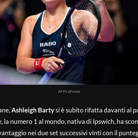
AFP/LaPresse
bane,
Ashleigh Barty
si è subito rifatta davanti al 
e, la numero 1 al mondo, nativa di Ipswich, ha sco
vantaggio nei due set successivi vinti con il puntegg