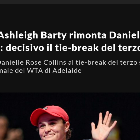
shleigh Barty rimonta Daniell
: decisivo il tie-break del terz
nielle Rose Collins al tie-break del terzo s
finale del WTA di Adelaide