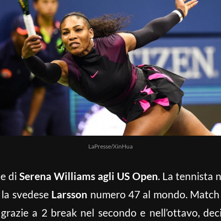
LaPresse/XinHua
te di
Serena Williams agli US Open
. La tennista
) la svedese
Larsson
numero 47 al mondo. Match s
 grazie a 2 break nel secondo e nell’ottavo, de