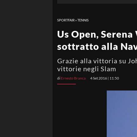
SPORTFAIR
»
TENNIS
Us Open, Serena W
sottratto alla Na
Grazie alla vittoria su J
vittorie negli Slam
di
Ernesto Branca
4 Set 2016 | 11:50