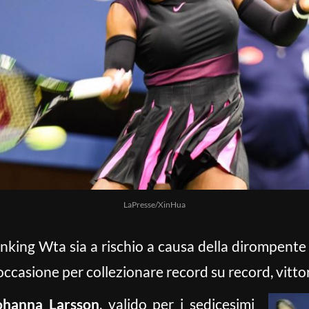
LaPresse/XinHua
nking Wta sia a rischio a causa della dirompente
casione per collezionare record su record, vittori
ohanna Larsson
, valido per i sedicesimi