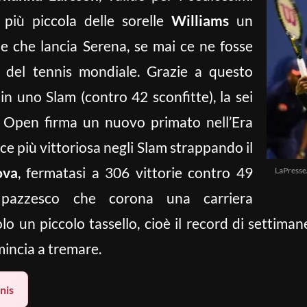
a più piccola delle sorelle
Williams
un
e che lancia Serena, se mai ce ne fosse
o del tennis mondiale. Grazie a questo
n uno Slam (contro 42 sconfitte), la sei
 Open firma un nuovo primato nell’Era
e più vittoriosa negli Slam strappando il
ova
, fermatasi a 306 vittorie contro 49
LaPress
 pazzesco che corona una carriera
o un piccolo tassello, cioè il record di settimane
mincia a tremare.
nis