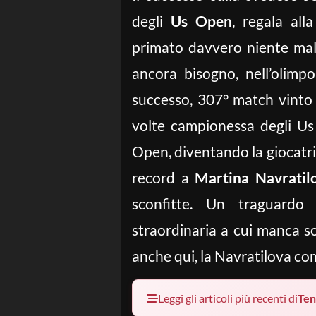
degli
Us Open
, regala all
primato davvero niente mal
ancora bisogno, nell’olimp
successo, 307° match vinto i
volte campionessa degli Us
Open, diventando la giocatric
record a
Martina Navratil
sconfitte. Un traguardo
straordinaria a cui manca sol
anche qui, la Navratilova co
Leggi gli articoli più recenti di
Ten