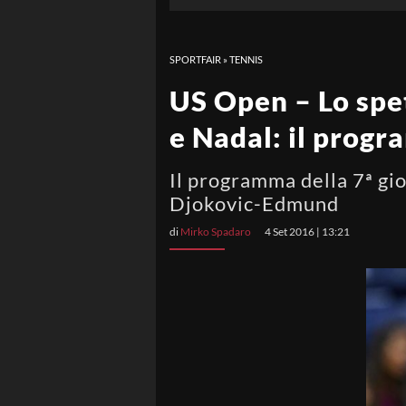
SPORTFAIR
»
TENNIS
US Open – Lo spet
e Nadal: il progr
Il programma della 7ª gio
Djokovic-Edmund
di
Mirko Spadaro
4 Set 2016 | 13:21