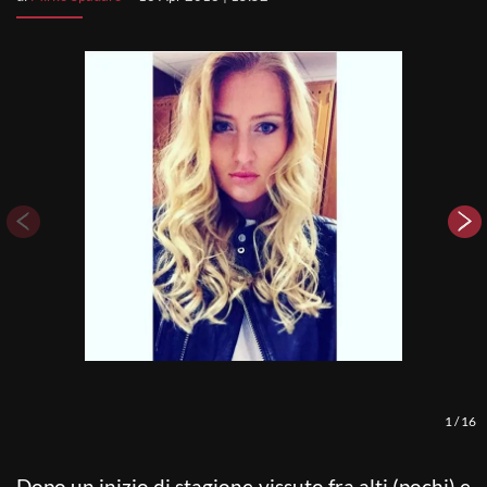
1
/
16
Dopo un inizio di stagione vissuto fra alti (pochi) e