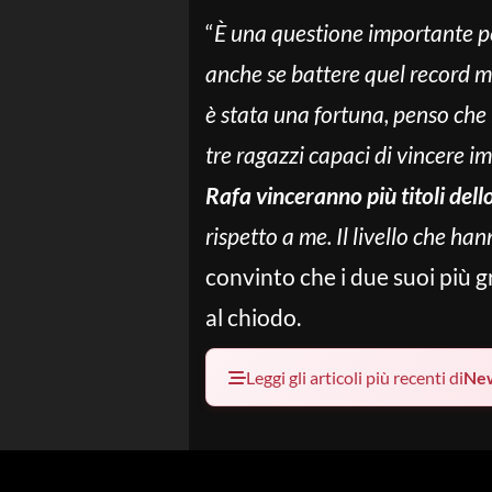
“
È una questione importante per
anche se battere quel record mi
è stata una fortuna, penso che
tre ragazzi capaci di vincere i
Rafa vinceranno più titoli dell
rispetto a me. Il livello che 
convinto che i due suoi più g
al chiodo.
Leggi gli articoli più recenti di
Ne