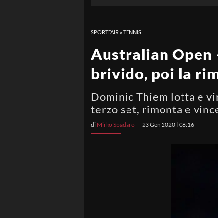
SPORTFAIR
»
TENNIS
Australian Open 
brivido, poi la ri
Dominic Thiem lotta e vin
terzo set, rimonta e vinc
di
Mirko Spadaro
23 Gen 2020 | 08:16