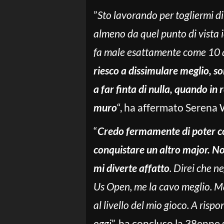
”
Sto lavorando per togliermi di
almeno da quel punto di vista i
fa male esattamente come 10 ann
riesco a dissimulare meglio, so
a far finta di nulla, quando in 
muro
“, ha affermato Serena W
“
Credo fermamente di poter co
conquistare un altro major. No
mi diverte affatto
. Direi che n
Us Open, me la cavo meglio. M
al livello del mio gioco. A ris
oggi
”, ha concluso la 38enne 