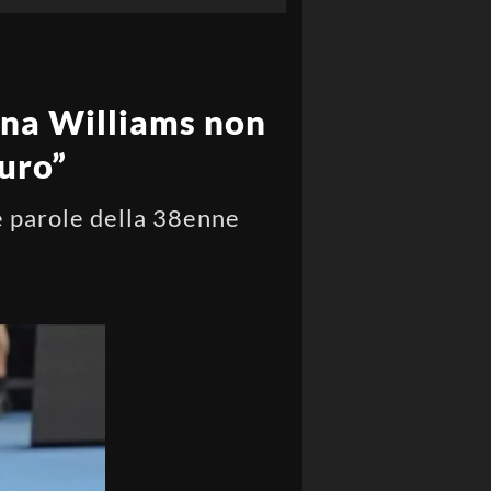
ena Williams non
muro”
le parole della 38enne