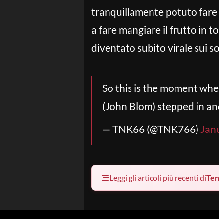
tranquillamente potuto fare d
a fare mangiare il frutto in t
diventato subito virale sui 
So this is the moment wher
(John Blom) stepped in and
— TNK66 (@TNK766)
Jan
Leggi gli articoli più recenti di
Ten