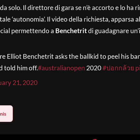
a solo. Il direttore di gara se n’è accorto e lo ha
otale ‘autonomia’. Il video della richiesta, apparsa
social permettendo a
Benchetrit
di guadagnare un’i
e Elliot Benchetrit asks the ballkid to peel his ba
 told him off.
#australianopen
2020
#ปอกกล้วย
p
uary 21, 2020
nis