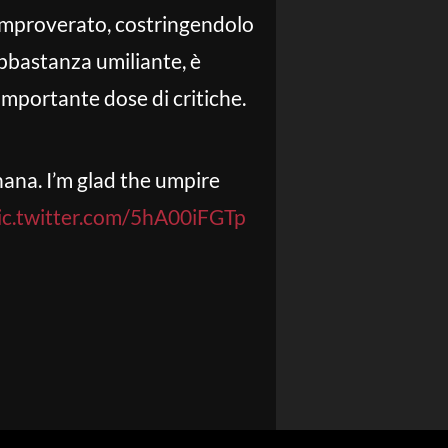
 rimproverato, costringendolo
 abbastanza umiliante, è
mportante dose di critiche.
nana. I’m glad the umpire
ic.twitter.com/5hA00iFGTp