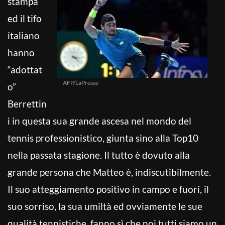
stampa
ed il tifo
italiano
hanno
“adottat
AFP/LaPresse
o”
Berrettin
i in questa sua grande ascesa nel mondo del
tennis professionistico, giunta sino alla Top10
nella passata stagione. Il tutto è dovuto alla
grande persona che Matteo è, indiscutibilmente.
Il suo atteggiamento positivo in campo e fuori, il
suo sorriso, la sua umiltà ed ovviamente le sue
qualità tennistiche, fanno sì che noi tutti siamo un