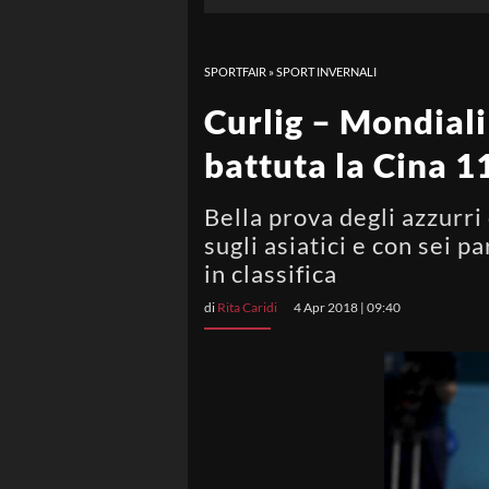
SPORTFAIR
»
SPORT INVERNALI
Curlig – Mondiali
battuta la Cina 1
Bella prova degli azzurri 
sugli asiatici e con sei 
in classifica
di
Rita Caridi
4 Apr 2018 | 09:40