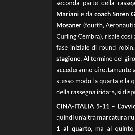
seconda parte della rasseg
Mariani
e da
coach Soren 
Mosaner
(fourth, Aeronautic
Curling Cembra), risale così
fase iniziale di round robin
stagione
. Al termine del gir
accederanno direttamente all
stesso modo la quarta e la qu
della rassegna iridata, si di
CINA-ITALIA 5-11
– L’
avvi
quindi un’altra
marcatura ru
1 al quarto
, ma al quinto