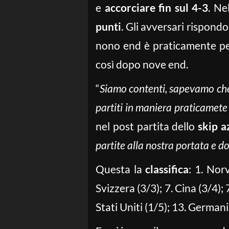
e
accorciare fin sul 4-3
. Ne
punti
. Gli avversari rispond
nono end è praticamente pe
così dopo nove end.
“
Siamo contenti, sapevamo che
partiti in maniera praticamete p
nel post partita dello
skip a
partite alla nostra portata e d
Questa la
classifica
: 1. Norv
Svizzera (3/3); 7. Cina (3/4);
Stati Uniti (1/5); 13. Germani