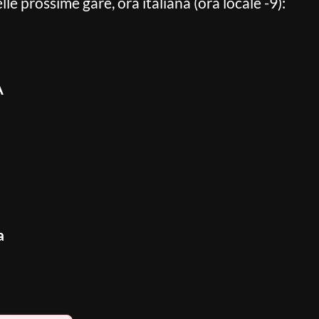
lle prossime gare, ora italiana (ora locale -9):
A
a