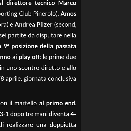
dal
direttore tecnico Marco
porting Club Pinerolo),
Amos
bra) e
Andrea Pilzer
(second,
ei partite da disputare nella
a 9ª posizione della passata
ranno
ai
play off
: le prime due
in uno scontro diretto e allo
’8 aprile, giornata conclusiva
on il martello
al primo end
,
l 3-1 dopo tre mani diventa
4-
di realizzare una doppietta