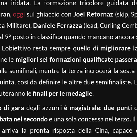
na iridata. La formazione tricolore guidata 
Gran
,
oggi
sul ghiaccio con
Joel Retornaz
(skip, S
a Militare),
Daniele Ferrazza
(lead, Curling Cem
 al 9° posto in classifica quando mancano ancora s
. L’obiettivo resta sempre quello di
migliorare l
one le
migliori sei formazioni qualificate passe
e semifinali, mentre la terza incrocerà la sesta 
inta, così da definire le altre due semifinaliste. L
sputeranno le
finali per le medaglie
.
o di gara
degli azzurri
è magistrale
:
due punti
c
bata nel secondo
e una sola concessa nel terzo. I
 arriva la pronta risposta della Cina, capace 