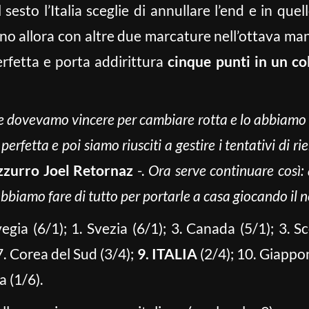
l sesto l’Italia sceglie di annullare l’end e in que
ono allora con altre due marcature nell’ottava ma
rfetta e porta addirittura
cinque punti in un co
 dovevamo vincere per cambiare rotta e lo abbiamo f
erfetta e poi siamo riusciti a gestire i tentativi di ri
zzurro Joel Retornaz
-.
Ora serve continuare così
obbiamo fare di tutto per portarle a casa giocando il n
egia (6/1); 1. Svezia (6/1); 3. Canada (5/1); 3. Sc
 7. Corea del Sud (3/4);
9. ITALIA
(2/4); 10. Giappon
a (1/6).