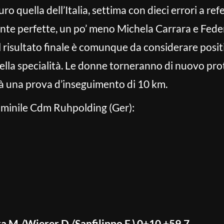
o quella dell’Italia, settima con dieci errori a re
nte perfette, un po’ meno Michela Carrara e Fede
l risultato finale è comunque da considerare positivo
nella specialità. Le donne torneranno di nuovo pro
à una prova d’inseguimento di 10 km.
mminile Cdm Ruhpolding (Ger):
ra M./Wierer D./Sanfilippo F.) 0+10 +59.7