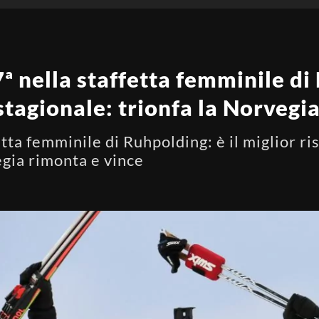
 7ª nella staffetta femminile d
 stagionale: trionfa la Norvegi
etta femminile di Ruhpolding: è il miglior ri
egia rimonta e vince