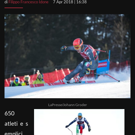
di
Filippo Francesco Idone
7 Apr 2018 | 16:38
LaPresse/Johann Groder
650
atleti e s
emplici